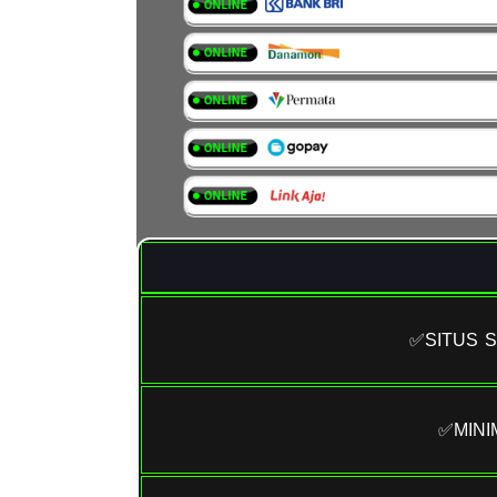
✅SITUS S
✅MINI