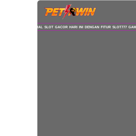
UPAKAN LINK VIRAL SLOT GACOR HARI INI DENGAN FITUR SLOT777 GAMP